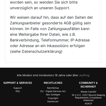
worden sein, so wenden Sie sich bitte
unverzüglich an unseren Support.
Wir weisen darauf hin, dass auf den Seiten der
Zahlungsanbieter gesonderte AGB gültig sein
können. Im Falle von Zahlungsausfällen kann
eine Weitergabe Ihrer Daten, wie z.B.
Bankverbindung, Telefonnummer, IP-Adresse
oder Adresse an ein Inkassobüro erfolgen
(siehe Datenschutzerklärung)
Alle Models sind mindestens 18 Jahre oder älter
JusProg
SUPPORT & SERVICES
RECHTLICHES
COMMUNITY &
SICHERHEIT
Support
Rechtliches
FAQ
EU - Digital Services Act
Werde CamGirl
Abo kündigen
18 U.S.C. 2257 Record-Keeping
Requirements Compliance
Copyright
Statement
Impressum
ASACP